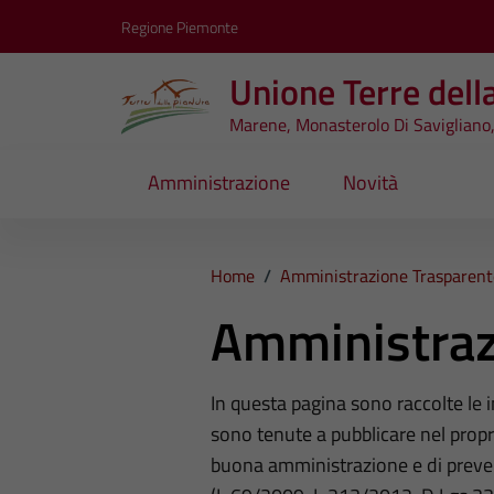
Vai ai contenuti
Vai al footer
Regione Piemonte
Unione Terre dell
Marene, Monasterolo Di Savigliano,
Amministrazione
Novità
Home
/
Amministrazione Trasparent
Amministraz
In questa pagina sono raccolte le
sono tenute a pubblicare nel propri
buona amministrazione e di preve