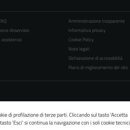
 FAQ
Amministrazione trasparente
one disservizio
Informativa privacy
a assistenza
Cookie Policy
Note legali
Tecnici
Dichiarazione di accessibilità
Questi cookie
Piano di miglioramento del sito
sono necessari
per il
funzionamento
del sito e non
possono
essere
kie di profilazione di terze parti. Cliccando sul tasto 'Accetta
disabilitati.
 tasto 'Esci' si continua la navigazione con i soli cookie tecnici
Questi cookie