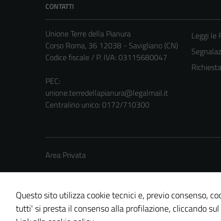
CONTATTI
Unione Terre della Pianura
Leggi le
Corso Roma, 36 12038 - Savigliano (CN)
Segnalazi
Codice fiscale / P. IVA: 03115680047
Richiest
PEC:
unione.terredellapianura@legalmail.it
Centralino unico: 0172/710300
Area Privata
Questo sito utilizza cookie tecnici e, previo consenso, coo
tutti' si presta il consenso alla profilazione, cliccando sul
Credits: ©
Technical Design s.r.l.