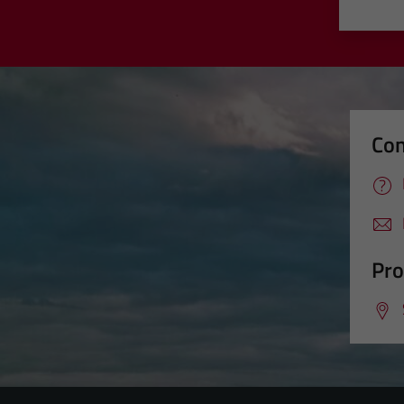
Valut
Va
Con
Pro