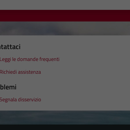
a 1 stelle su 5
luta 2 stelle su 5
Valuta 3 stelle su 5
Valuta 4 stelle su 5
Valuta 5 stelle su 5
tattaci
Leggi le domande frequenti
Richiedi assistenza
blemi
Segnala disservizio