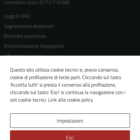
Questi cookie
Centralino unico: 0172/710300
sono
Leggi le FAQ
impostati da
una serie di
Segnalazione disservizio
servizi esterni
Richiesta assistenza
(si veda la
Amministrazione trasparente
Cookie policy
estesa per i
Informativa privacy
dettagli) e
Cookie Policy
possono
Questo sito utilizza cookie tecnici e, previo consenso,
Note legali
essere
cookie di profilazione di terze parti. Cliccando sul tasto
utilizzati
'Accetta tutti' si presta il consenso alla profilazione,
Dichiarazione di accessibilità
anche per la
cliccando sul tasto 'Esci' si continua la navigazione con i
Piano di miglioramento del sito
profilazione.
soli cookie tecnici.
Link alla cookie policy
La
disabilitazione
Area Privata
Impostazioni
di questi
cookies può
peggiore la
Esci