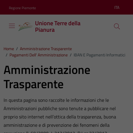
Vai ai contenuti
Vai al footer
ITA
Regione Piemonte
Lingua atti
Unione Terre della
Pianura
Home
/
Amministrazione Trasparente
/
Pagamenti Dell' Amministrazione
/
IBAN E Pagamenti Informatici
Amministrazione
Trasparente
In questa pagina sono raccolte le informazioni che le
Amministrazioni pubbliche sono tenute a pubblicare nel
proprio sito internet nell’ottica della trasparenza, buona
amministrazione e di prevenzione dei fenomeni della