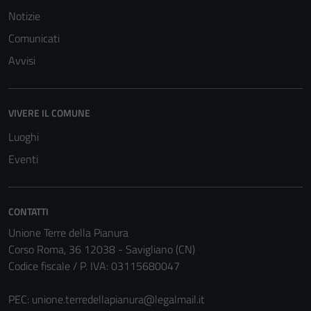
Notizie
Comunicati
Tecnici
Avvisi
Questi cookie
sono necessari
per il
VIVERE IL COMUNE
funzionamento
del sito e non
Luoghi
possono
Eventi
essere
disabilitati.
Questi cookie
CONTATTI
non raccolgono
informazioni
Unione Terre della Pianura
personali.
Corso Roma, 36 12038 - Savigliano (CN)
Codice fiscale / P. IVA: 03115680047
Terze parti
PEC:
unione.terredellapianura@legalmail.it