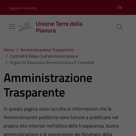
Vai ai contenuti
Vai al footer
ITA
Regione Piemonte
Lingua atti
Unione Terre della
Pianura
Home
/
Amministrazione Trasparente
/
Controlli E Rilievi Sull'amministrazione
/
Organi Di Revisione Amministrativa E Contabile
Amministrazione
Trasparente
In questa pagina sono raccolte le informazioni che le
Amministrazioni pubbliche sono tenute a pubblicare nel
proprio sito internet nell’ottica della trasparenza, buona
amministrazione e di prevenzione dei fenomeni della