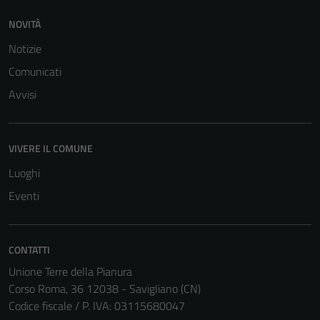
NOVITÀ
Notizie
Tecnici
Comunicati
Questi cookie
Avvisi
sono necessari
per il
funzionamento
VIVERE IL COMUNE
del sito e non
possono
Luoghi
essere
Eventi
disabilitati.
Questi cookie
non raccolgono
CONTATTI
informazioni
Unione Terre della Pianura
personali.
Corso Roma, 36 12038 - Savigliano (CN)
Codice fiscale / P. IVA: 03115680047