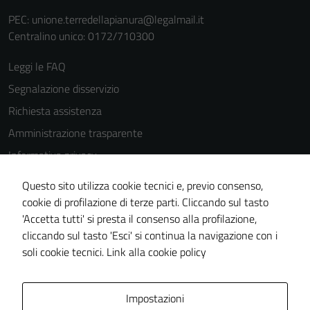
Terze parti
PEC:
unione.terredellapianura@legalmail.it
Questi cookie
Centralino unico: 0172/710300
sono
impostati da
Leggi le FAQ
una serie di
servizi esterni
Segnalazione disservizio
(si veda la
Richiesta assistenza
Cookie policy
Amministrazione trasparente
estesa per i
dettagli) e
Informativa privacy
possono
Cookie Policy
Questo sito utilizza cookie tecnici e, previo consenso,
essere
Note legali
cookie di profilazione di terze parti. Cliccando sul tasto
utilizzati
'Accetta tutti' si presta il consenso alla profilazione,
anche per la
Dichiarazione di accessibilità
cliccando sul tasto 'Esci' si continua la navigazione con i
profilazione.
Piano di miglioramento del sito
soli cookie tecnici.
Link alla cookie policy
La
disabilitazione
di questi
Area Privata
Impostazioni
cookies può