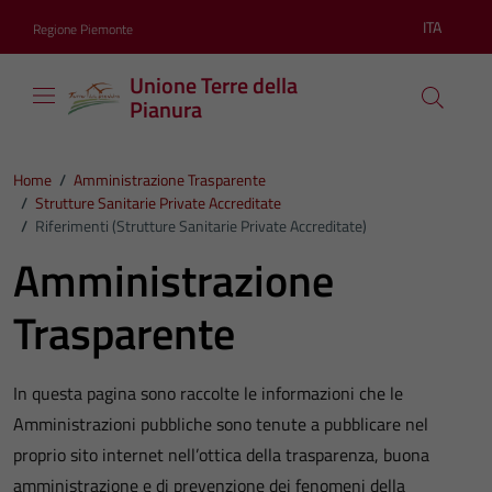
Vai ai contenuti
Vai al footer
ITA
Regione Piemonte
Lingua atti
Unione Terre della
Pianura
Home
/
Amministrazione Trasparente
/
Strutture Sanitarie Private Accreditate
/
Riferimenti (Strutture Sanitarie Private Accreditate)
Amministrazione
Trasparente
In questa pagina sono raccolte le informazioni che le
Amministrazioni pubbliche sono tenute a pubblicare nel
proprio sito internet nell’ottica della trasparenza, buona
amministrazione e di prevenzione dei fenomeni della