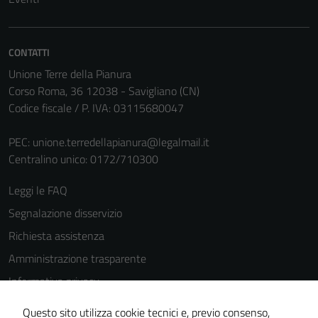
personali.
CONTATTI
Terze parti
Unione Terre della Pianura
Questi cookie
Corso Roma, 36 12038 - Savigliano (CN)
sono
Codice fiscale / P. IVA: 03115680047
impostati da
una serie di
PEC:
unione.terredellapianura@legalmail.it
servizi esterni
Centralino unico: 0172/710300
(si veda la
Cookie policy
Leggi le FAQ
estesa per i
Segnalazione disservizio
dettagli) e
possono
Richiesta assistenza
essere
Amministrazione trasparente
utilizzati
Informativa privacy
anche per la
profilazione.
Cookie Policy
Questo sito utilizza cookie tecnici e, previo consenso,