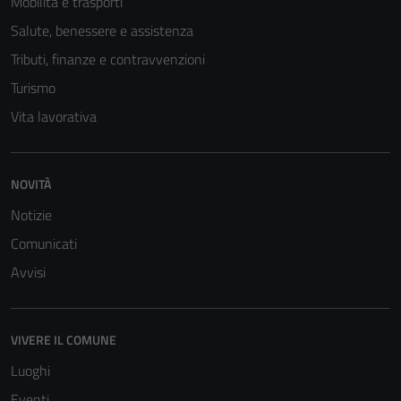
Mobilità e trasporti
Salute, benessere e assistenza
Tributi, finanze e contravvenzioni
Turismo
Vita lavorativa
Tecnici
Questi cookie
NOVITÀ
sono necessari
Notizie
per il
Comunicati
funzionamento
del sito e non
Avvisi
possono
essere
disabilitati.
VIVERE IL COMUNE
Questi cookie
Luoghi
non raccolgono
informazioni
Eventi