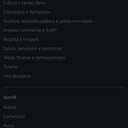
Cultura e tempo libero
Tecnici
Educazione e formazione
Questi cookie
sono necessari
Giustizia, sicurezza pubblica e polizia municipale
per il
Imprese, commercio e SUAP
funzionamento
Mobilità e trasporti
del sito e non
possono
Salute, benessere e assistenza
essere
Tributi, finanze e contravvenzioni
disabilitati.
Turismo
Questi cookie
non raccolgono
Vita lavorativa
informazioni
personali.
NOVITÀ
Notizie
Terze parti
Questi cookie
Comunicati
sono
Avvisi