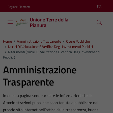
Vai ai contenuti
Vai al footer
ITA
Regione Piemonte
Lingua atti
Unione Terre della
Pianura
Home
/
Amministrazione Trasparente
/
Opere Pubbliche
/
Nuclei Di Valutazione E Verifica Degli Investimenti Pubblici
/
Riferimenti (Nuclei Di Valutazione E Verifica Degli Investimenti
Pubblici)
Amministrazione
Trasparente
In questa pagina sono raccolte le informazioni che le
Amministrazioni pubbliche sono tenute a pubblicare nel
proprio sito internet nell’ottica della trasparenza, buona