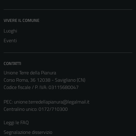
impostati da
una serie di
servizi esterni
VIVERE IL COMUNE
(si veda la
Luoghi
Cookie policy
estesa per i
Eventi
dettagli) e
possono
essere
CONTATTI
utilizzati
Unione Terre della Pianura
anche per la
Corso Roma, 36 12038 - Savigliano (CN)
profilazione.
Codice fiscale / P. IVA: 03115680047
La
disabilitazione
PEC:
unione.terredellapianura@legalmail.it
di questi
Centralino unico: 0172/710300
cookies può
peggiore la
Leggi le FAQ
navigazione e
Segnalazione disservizio
la fruizione