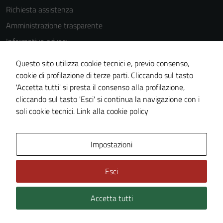
delle
Richiesta assistenza
funzionalità
Amministrazione trasparente
del sito.
Informativa privacy
Cookie Policy
Questo sito utilizza cookie tecnici e, previo consenso,
Experience
Note legali
cookie di profilazione di terze parti. Cliccando sul tasto
In order for
'Accetta tutti' si presta il consenso alla profilazione,
Dichiarazione di accessibilità
our website
cliccando sul tasto 'Esci' si continua la navigazione con i
to perform
Piano di miglioramento del sito
soli cookie tecnici.
Link alla cookie policy
as well as
possible
during your
Area Privata
Impostazioni
visit. If you
refuse
Esci
these
cookies,
Accetta tutti
some
Credits: ©
Technical Design s.r.l.
functionality
will