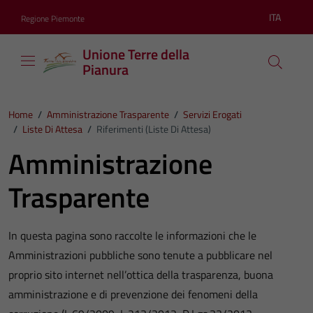
Vai ai contenuti
Vai al footer
ITA
Regione Piemonte
Lingua atti
Unione Terre della
Pianura
Home
/
Amministrazione Trasparente
/
Servizi Erogati
/
Liste Di Attesa
/
Riferimenti (Liste Di Attesa)
Amministrazione
Trasparente
In questa pagina sono raccolte le informazioni che le
Amministrazioni pubbliche sono tenute a pubblicare nel
proprio sito internet nell’ottica della trasparenza, buona
amministrazione e di prevenzione dei fenomeni della