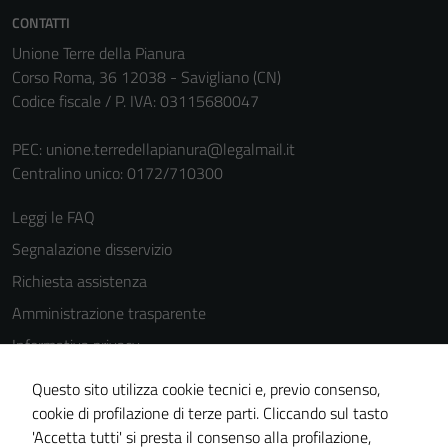
Cookie policy
CONTATTI
estesa per i
Unione Terre della Pianura
dettagli) e
Corso Roma, 36 12038 - Savigliano (CN)
possono
Codice fiscale / P. IVA: 03115680047
essere
utilizzati
PEC:
unione.terredellapianura@legalmail.it
anche per la
Centralino unico: 0172/710300
profilazione.
La
Leggi le FAQ
disabilitazione
Segnalazione disservizio
di questi
cookies può
Richiesta assistenza
peggiore la
Amministrazione trasparente
navigazione e
Informativa privacy
la fruizione
delle
Cookie Policy
Questo sito utilizza cookie tecnici e, previo consenso,
funzionalità
Note legali
cookie di profilazione di terze parti. Cliccando sul tasto
del sito.
'Accetta tutti' si presta il consenso alla profilazione,
Dichiarazione di accessibilità