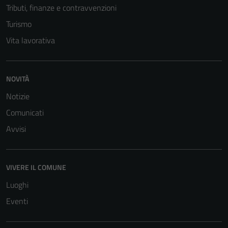
Tributi, finanze e contravvenzioni
funzionamento
Turismo
del sito e non
possono
Vita lavorativa
essere
disabilitati.
Questi cookie
NOVITÀ
non raccolgono
Notizie
informazioni
personali.
Comunicati
Avvisi
Terze parti
Questi cookie
VIVERE IL COMUNE
sono
impostati da
Luoghi
una serie di
Eventi
servizi esterni
(si veda la