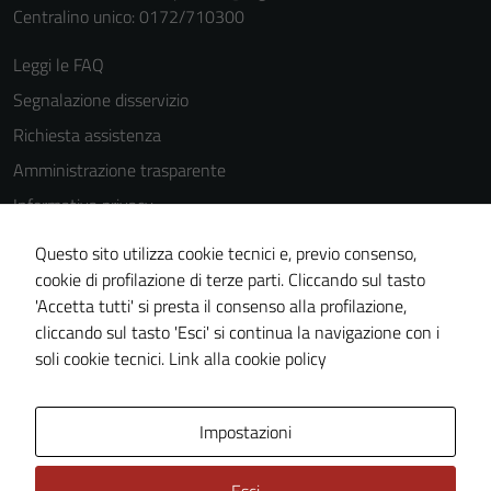
Centralino unico: 0172/710300
navigazione e
la fruizione
Leggi le FAQ
delle
funzionalità
Segnalazione disservizio
del sito.
Richiesta assistenza
Amministrazione trasparente
Experience
Informativa privacy
In order for
Cookie Policy
Questo sito utilizza cookie tecnici e, previo consenso,
our website
Note legali
cookie di profilazione di terze parti. Cliccando sul tasto
to perform
'Accetta tutti' si presta il consenso alla profilazione,
Dichiarazione di accessibilità
as well as
cliccando sul tasto 'Esci' si continua la navigazione con i
possible
Piano di miglioramento del sito
soli cookie tecnici.
Link alla cookie policy
during your
visit. If you
refuse
Area Privata
Impostazioni
these
cookies,