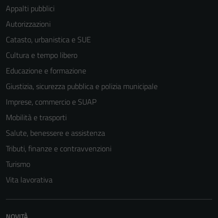
Appalti pubblici
Autorizzazioni
Tecnici
Catasto, urbanistica e SUE
Questi cookie
Cultura e tempo libero
sono necessari
Educazione e formazione
per il
funzionamento
Giustizia, sicurezza pubblica e polizia municipale
del sito e non
Imprese, commercio e SUAP
possono
Mobilità e trasporti
essere
disabilitati.
Salute, benessere e assistenza
Questi cookie
Tributi, finanze e contravvenzioni
non raccolgono
Turismo
informazioni
personali.
Vita lavorativa
Terze parti
NOVITÀ