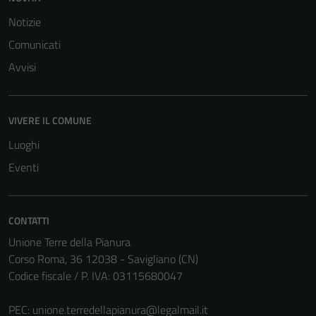
Questi cookie
Notizie
sono
impostati da
Comunicati
una serie di
Avvisi
servizi esterni
(si veda la
Cookie policy
VIVERE IL COMUNE
estesa per i
dettagli) e
Luoghi
possono
Eventi
essere
utilizzati
anche per la
CONTATTI
profilazione.
Unione Terre della Pianura
La
Corso Roma, 36 12038 - Savigliano (CN)
disabilitazione
Codice fiscale / P. IVA: 03115680047
di questi
cookies può
PEC:
unione.terredellapianura@legalmail.it
peggiore la