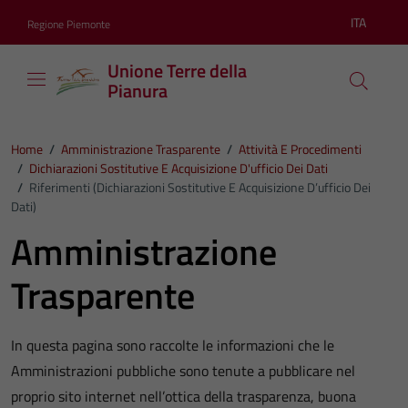
Vai ai contenuti
Vai al footer
ITA
Regione Piemonte
Lingua atti
Unione Terre della
Pianura
Home
/
Amministrazione Trasparente
/
Attività E Procedimenti
/
Dichiarazioni Sostitutive E Acquisizione D'ufficio Dei Dati
/
Riferimenti (Dichiarazioni Sostitutive E Acquisizione D’ufficio Dei
Dati)
Amministrazione
Trasparente
In questa pagina sono raccolte le informazioni che le
Amministrazioni pubbliche sono tenute a pubblicare nel
proprio sito internet nell’ottica della trasparenza, buona