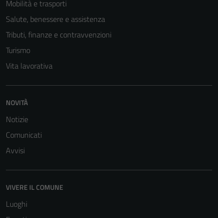
sono necessari
Mobilità e trasporti
per il
Salute, benessere e assistenza
funzionamento
Tributi, finanze e contravvenzioni
del sito e non
possono
Turismo
essere
Vita lavorativa
disabilitati.
Questi cookie
non raccolgono
NOVITÀ
informazioni
personali.
Notizie
Comunicati
Avvisi
Terze parti
Questi cookie
sono
VIVERE IL COMUNE
impostati da
una serie di
Luoghi
servizi esterni