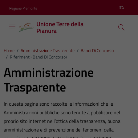
Vai ai contenuti
Vai al footer
ITA
Regione Piemonte
Lingua atti
Unione Terre della
Pianura
Home
/
Amministrazione Trasparente
/
Bandi Di Concorso
/
Riferimenti (Bandi Di Concorso)
Amministrazione
Trasparente
In questa pagina sono raccolte le informazioni che le
Amministrazioni pubbliche sono tenute a pubblicare nel
proprio sito internet nell’ottica della trasparenza, buona
amministrazione e di prevenzione dei fenomeni della