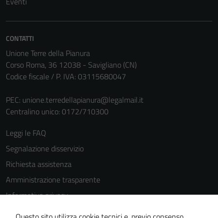
Eventi
(si veda la
Cookie policy
estesa per i
CONTATTI
dettagli) e
Unione Terre della Pianura
possono
Corso Roma, 36 12038 - Savigliano (CN)
essere
Codice fiscale / P. IVA: 03115680047
utilizzati
anche per la
PEC:
unione.terredellapianura@legalmail.it
profilazione.
Centralino unico: 0172/710300
La
disabilitazione
Leggi le FAQ
di questi
cookies può
Segnalazione disservizio
peggiore la
Richiesta assistenza
navigazione e
Amministrazione trasparente
la fruizione
delle
Informativa privacy
funzionalità
Cookie Policy
Questo sito utilizza cookie tecnici e, previo consenso,
del sito.