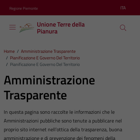
Vai ai contenuti
Vai al footer
ITA
Regione Piemonte
Lingua atti
Unione Terre della
Pianura
Home
/
Amministrazione Trasparente
/
Pianificazione E Governo Del Territorio
/
Pianificazione E Governo Del Territorio
Amministrazione
Trasparente
In questa pagina sono raccolte le informazioni che le
Amministrazioni pubbliche sono tenute a pubblicare nel
proprio sito internet nell’ottica della trasparenza, buona
amministrazione e di prevenzione dei fenomeni della