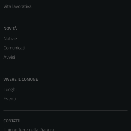
Vita lavorativa
NOVITÀ
Tecnici
Notizie
Questi cookie
Comunicati
sono necessari
Avvisi
per il
funzionamento
del sito e non
possono
VIVERE IL COMUNE
essere
Luoghi
disabilitati.
Eventi
Questi cookie
non raccolgono
informazioni
personali.
CONTATTI
Unione Terre della Pianura