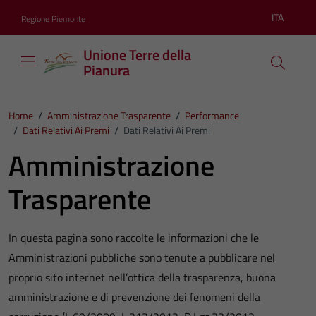
Vai ai contenuti
Vai al footer
ITA
Regione Piemonte
Lingua atti
Unione Terre della
Pianura
Home
/
Amministrazione Trasparente
/
Performance
/
Dati Relativi Ai Premi
/
Dati Relativi Ai Premi
Amministrazione
Trasparente
In questa pagina sono raccolte le informazioni che le
Amministrazioni pubbliche sono tenute a pubblicare nel
proprio sito internet nell’ottica della trasparenza, buona
amministrazione e di prevenzione dei fenomeni della