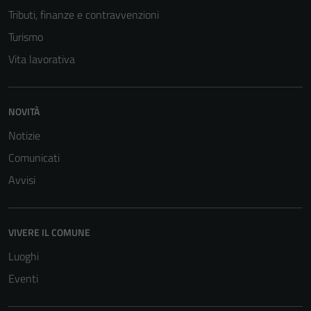
Tributi, finanze e contravvenzioni
Turismo
Vita lavorativa
Tecnici
NOVITÀ
Questi cookie
Notizie
sono necessari
Comunicati
per il
funzionamento
Avvisi
del sito e non
possono
essere
VIVERE IL COMUNE
disabilitati.
Luoghi
Questi cookie
non raccolgono
Eventi
informazioni
personali.