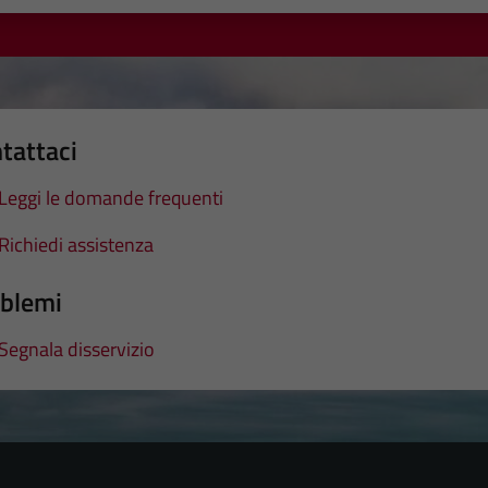
tattaci
Leggi le domande frequenti
Richiedi assistenza
blemi
Segnala disservizio