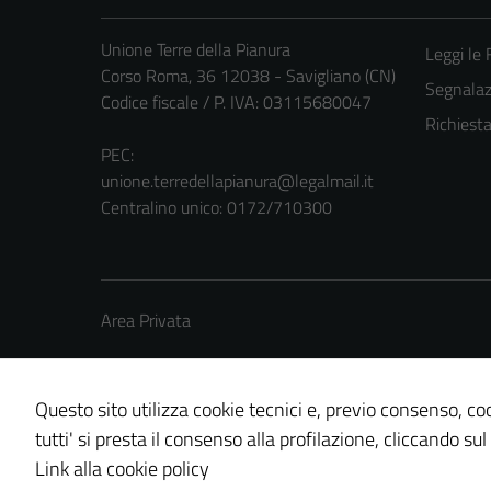
Unione Terre della Pianura
Leggi le
Corso Roma, 36 12038 - Savigliano (CN)
Segnalazi
Codice fiscale / P. IVA: 03115680047
Richiest
PEC:
unione.terredellapianura@legalmail.it
Centralino unico: 0172/710300
Area Privata
Questo sito utilizza cookie tecnici e, previo consenso, coo
tutti' si presta il consenso alla profilazione, cliccando sul
Credits: ©
Technical Design s.r.l.
Link alla cookie policy