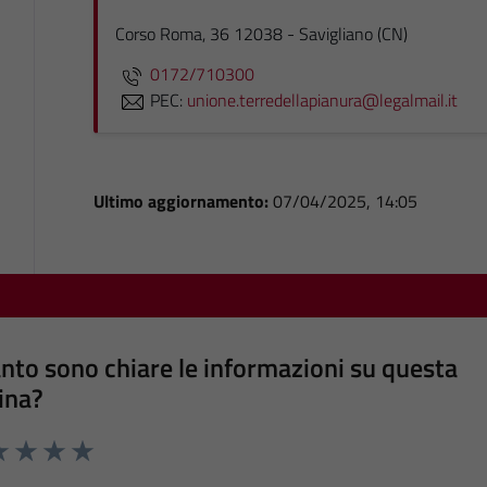
Corso Roma, 36 12038 - Savigliano (CN)
0172/710300
PEC:
unione.terredellapianura@legalmail.it
Ultimo aggiornamento:
07/04/2025, 14:05
nto sono chiare le informazioni su questa
ina?
a 1 stelle su 5
luta 2 stelle su 5
Valuta 3 stelle su 5
Valuta 4 stelle su 5
Valuta 5 stelle su 5