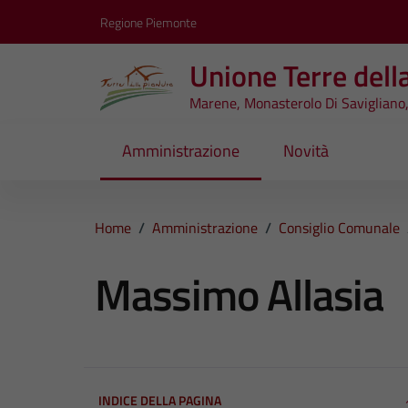
Vai ai contenuti
Vai al footer
Regione Piemonte
Unione Terre dell
Marene, Monasterolo Di Savigliano,
Amministrazione
Novità
Home
/
Amministrazione
/
Consiglio Comunale
Massimo Allasia
INDICE DELLA PAGINA