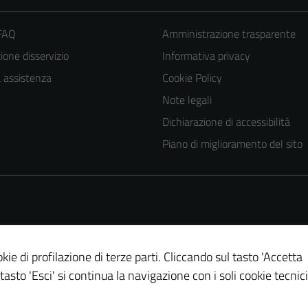
 FAQ
Amministrazione trasparente
one disservizio
Informativa privacy
a assistenza
Cookie Policy
Note legali
Dichiarazione di accessibilità
Piano di miglioramento del sito
kie di profilazione di terze parti. Cliccando sul tasto 'Accetta
 tasto 'Esci' si continua la navigazione con i soli cookie tecnici