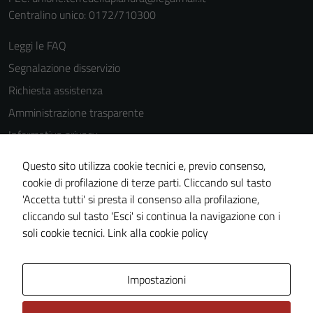
Questi cookie
Centralino unico: 0172/710300
sono
impostati da
Leggi le FAQ
una serie di
Segnalazione disservizio
servizi esterni
Richiesta assistenza
(si veda la
Cookie policy
Amministrazione trasparente
estesa per i
Informativa privacy
dettagli) e
Cookie Policy
possono
Questo sito utilizza cookie tecnici e, previo consenso,
essere
Note legali
cookie di profilazione di terze parti. Cliccando sul tasto
utilizzati
'Accetta tutti' si presta il consenso alla profilazione,
Dichiarazione di accessibilità
anche per la
cliccando sul tasto 'Esci' si continua la navigazione con i
Piano di miglioramento del sito
profilazione.
soli cookie tecnici.
Link alla cookie policy
La
disabilitazione
di questi
Area Privata
Impostazioni
cookies può
peggiore la