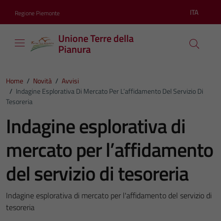
Vai ai contenuti
Vai al footer
ITA
Regione Piemonte
Lingua atti
Unione Terre della
Pianura
Home
/
Novità
/
Avvisi
/
Indagine Esplorativa Di Mercato Per L’affidamento Del Servizio Di
Tesoreria
Indagine esplorativa di
mercato per l’affidamento
del servizio di tesoreria
Indagine esplorativa di mercato per l'affidamento del servizio di
tesoreria