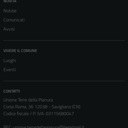
NOVITÀ
Notizie
Comunicati
Tecnici
Questi cookie
Avvisi
sono necessari
per il
funzionamento
VIVERE IL COMUNE
del sito e non
Luoghi
possono
Eventi
essere
disabilitati.
Questi cookie
non raccolgono
CONTATTI
informazioni
Unione Terre della Pianura
personali.
Corso Roma, 36 12038 - Savigliano (CN)
Codice fiscale / P. IVA: 03115680047
Terze parti
PEC:
unione.terredellapianura@legalmail.it