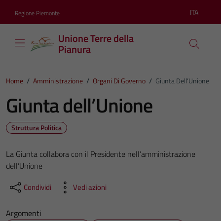
Vai ai contenuti
Vai al footer
ITA
Regione Piemonte
Lingua atti
Unione Terre della
Pianura
Home
/
Amministrazione
/
Organi Di Governo
/
Giunta Dell’Unione
Giunta dell’Unione
Struttura Politica
La Giunta collabora con il Presidente nell’amministrazione
dell’Unione
Condividi
Vedi azioni
Argomenti