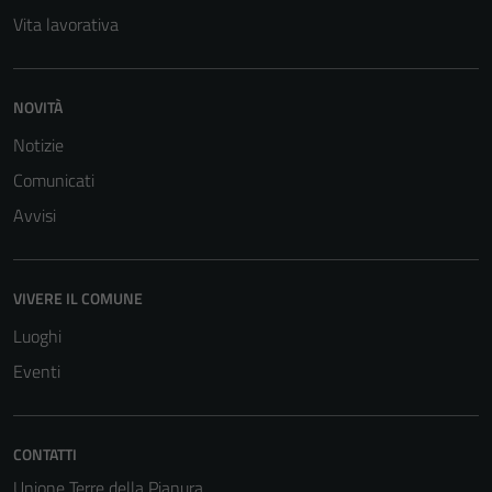
Vita lavorativa
NOVITÀ
Tecnici
Notizie
Questi cookie
Comunicati
sono necessari
Avvisi
per il
funzionamento
del sito e non
possono
VIVERE IL COMUNE
essere
Luoghi
disabilitati.
Eventi
Questi cookie
non raccolgono
informazioni
personali.
CONTATTI
Unione Terre della Pianura